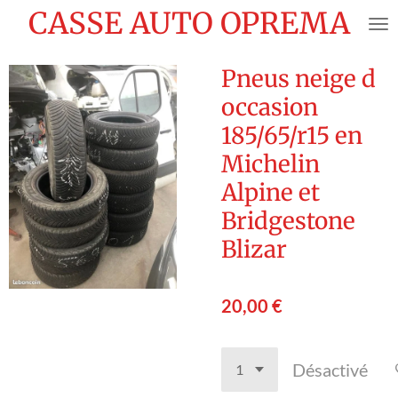
CASSE AUTO OPREMA
Passer
au
contenu
Pneus neige d
principal
occasion
185/65/r15 en
Michelin
Alpine et
Bridgestone
Blizar
20,00 €
Désactivé